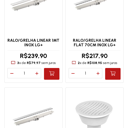
RALO/GRELHA LINEAR 1MT
RALO/GRELHA LINEAR
INOX LG+
FLAT 70CM INOX LG+
R$239,90
R$217,90
3
x de
R$79,97
sem juros
2
x de
R$108,95
sem juros