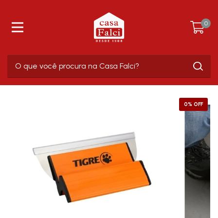
0
0
% OFF