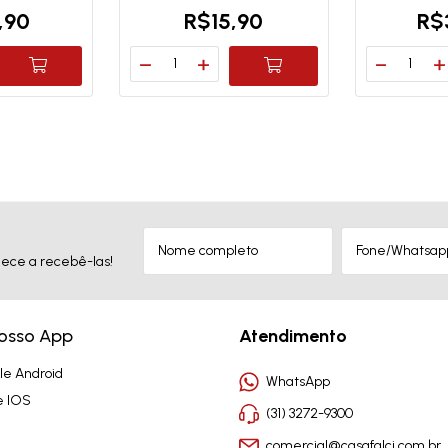
,90
R$15,90
R$
ece a recebê-las!
nosso App
Atendimento
le Android
WhatsApp
e IOS
(31) 3272-9300
comercial@casafalci.com.br