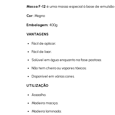
Massa F-12
é uma massa especial à base de emulsão ac
Cor:
Mogno
Embalagem:
400g
VANTAGENS
Fácil de aplicar;
Fácil de lixar;
Solúvel em água enquanto na fase pastosa;
Não tem cheiro ou vapores tóxicos;
Disponível em várias cores.
UTILIZAÇÃO
Assoalho;
Madeira maciça;
Madeira laminada;