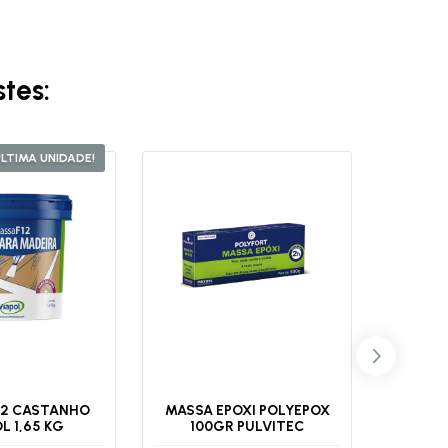
tes:
ÚLTIMA UNIDADE!
12 CASTANHO
MASSA EPOXI POLYEPOX
MASSA F
L 1,65 KG
100GR PULVITEC