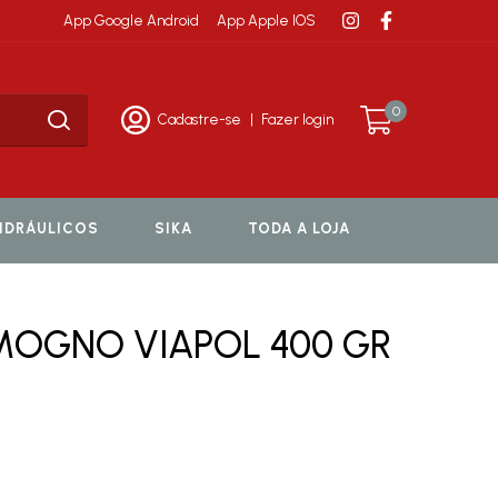
App Google Android
App Apple IOS
0
Cadastre-se
|
Fazer login
HIDRÁULICOS
SIKA
TODA A LOJA
 MOGNO VIAPOL 400 GR