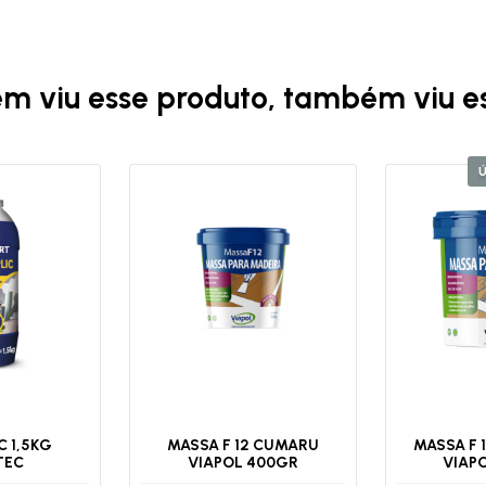
m viu esse produto, também viu es
C 1,5KG
MASSA F 12 CUMARU
MASSA F 
TEC
VIAPOL 400GR
VIAPO