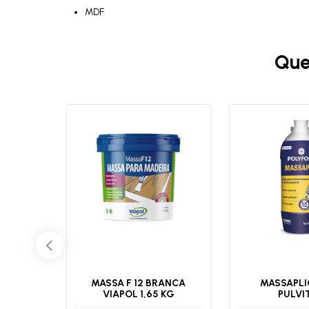
MDF
Que
00GR
MASSA F 12 BRANCA
MASSAPLI
VIAPOL 1,65 KG
PULVI