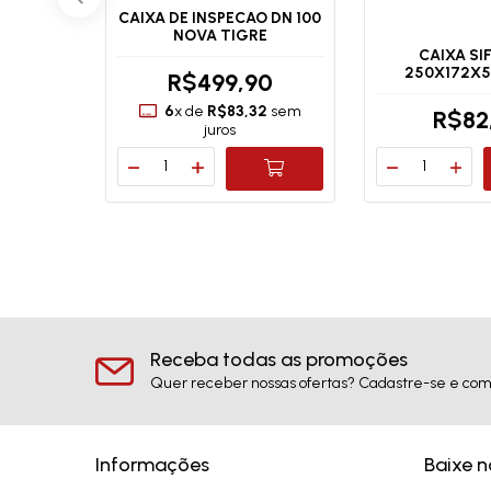
CAIXA DE INSPECAO DN 100
NOVA TIGRE
OGICA
CAIXA S
 TIGRE
250X172X5
R$499,90
6
x de
R$83,32
sem
0
R$82
juros
Receba todas as promoções
Quer receber nossas ofertas? Cadastre-se e com
Informações
Baixe 