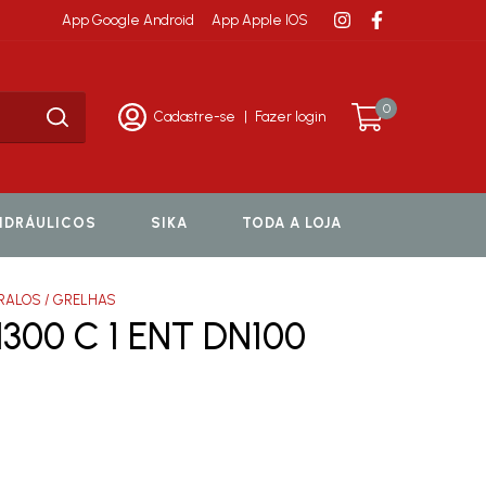
App Google Android
App Apple IOS
0
Cadastre-se
|
Fazer login
HIDRÁULICOS
SIKA
TODA A LOJA
 RALOS / GRELHAS
00 C 1 ENT DN100