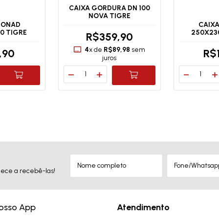
CAIXA GORDURA DN 100
NOVA TIGRE
IFONAD
CAIXA
0 TIGRE
250X23
R$359,90
4
x de
R$89,98
sem
,90
R$
juros
ece a recebê-las!
nosso App
Atendimento