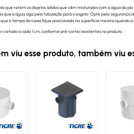
É ela que retém os dejetos sólidos que vêm misturados com a água da pi
que a água siga pela tubulação para o esgoto. Opte pela segurança d
te que a tampa da caixa fique posicionada na superfície mesmo quando a
er cortado a cada 1 cm, conforme pré-cortes existentes no produto.
m viu esse produto, também viu es