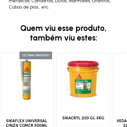
metálicas, Canaletas, Dutos, Mármores, Granitos.,
Cubas de pias, etc.
Quem viu esse produto,
também viu estes:
ÚLTIMA UNIDADE!
SIKACRYL 203 GL 5KG
SIKAFLEX UNIVERSAL
VEDA
CINZA CONCR 300ML
3